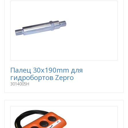
Палец 30x190mm для
гидробортов Zepro
3014005H