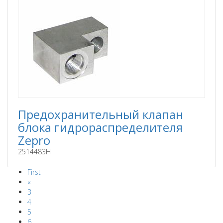
Предохранительный клапан
блока гидрораспределителя
Zepro
2514483H
First
«
3
4
5
6