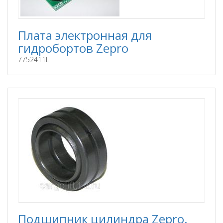
Плата электронная для
гидробортов Zepro
7752411L
Подшипник цилиндра Zepro.