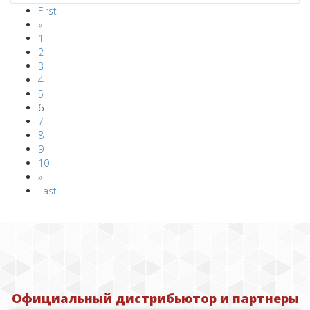
First
«
1
2
3
4
5
6
7
8
9
10
»
Last
Официальный дистрибьютор и партнеры