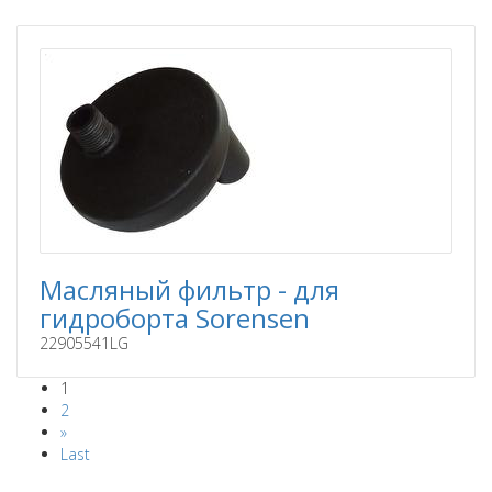
Масляный фильтр - для
гидроборта Sorensen
22905541LG
1
2
»
Last