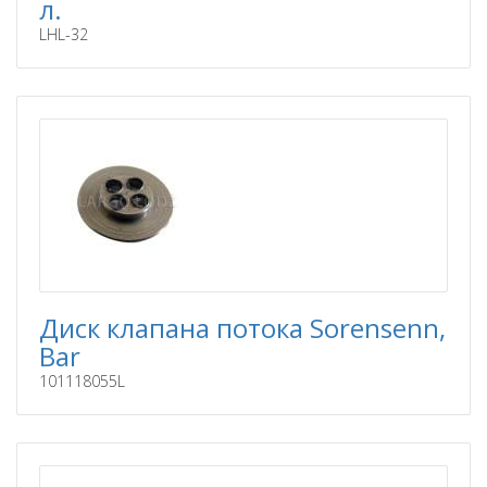
л.
LHL-32
Диск клапана потока Sоrеnsеnn,
Bаr
101118055L