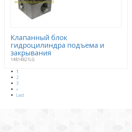
Клапанный блок
гидроцилиндра подъема и
закрывания
14814821LG
1
2
3
»
Last