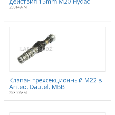
действия 15mm M20 Hydac
2501497M
Клапан трехсекционный M22 в
Anteo, Dautel, MBB
2530063M