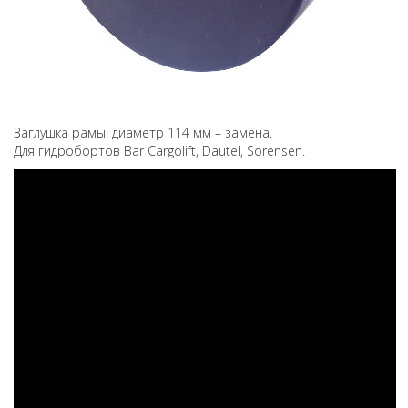
Заглушка рамы: диаметр 114 мм – замена.
Для гидробортов Bar Cargolift, Dautel, Sorensen.