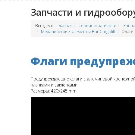
Запчасти и гидрообор
Вы здесь:
Главная
Сервис и запчасти
Запча
Механические элементы Bar Cargolift
Флаги
Флаги предупре
Предупреждающие флаги с алюминевой крепежной п
планками и заклепками.
Размеры: 420x245 mm.