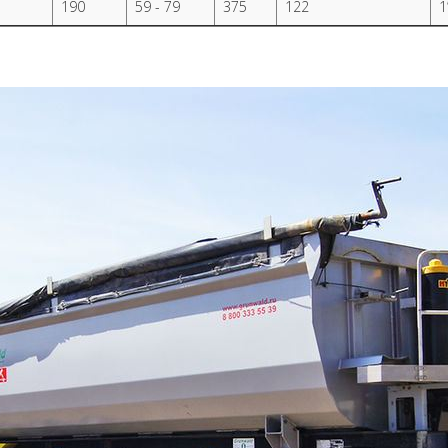
190
59 - 79
375
122
1