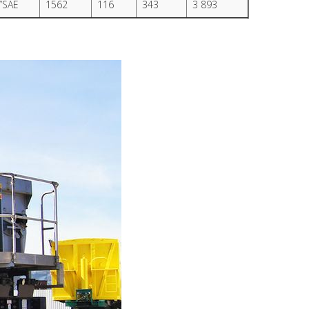
”SAE
1562
116
343
3 893