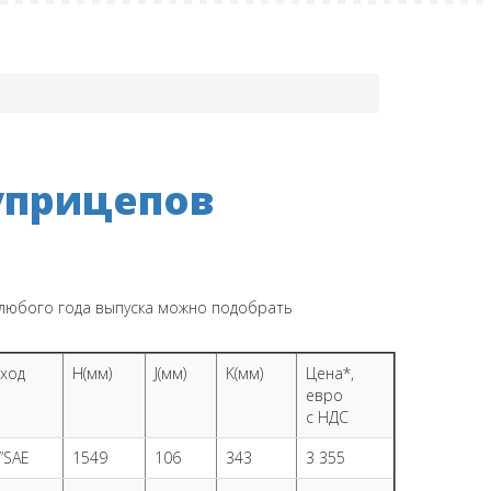
уприцепов
любого года выпуска можно подобрать
ход
H(мм)
J(мм)
K(мм)
Цена*,
евро
с НДС
”SAE
1549
106
343
3 355