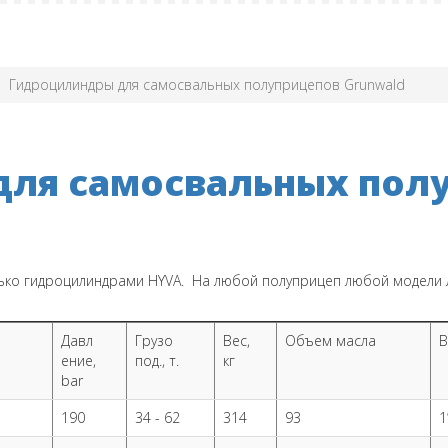
Гидроцилиндры для самосвальных полуприцепов Grunwald
ля самосвальных пол
ко гидроцилиндрами HYVA. На любой полуприцеп любой модели 
Давл
Грузо
Вес,
Объем масла
В
ение,
под., т.
кг
bar
190
34 - 62
314
93
1